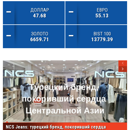
ДОЛЛАР
ЕВРО
47.68
55.13
ЗОЛОТО
BIST 100
6659.71
13779.39
NCS Jeans: турецкий бренд, покоривший сердца