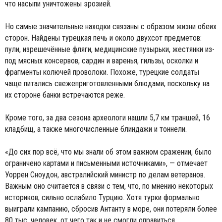
что насыпи уничтожены эрозией.
Но самые значительные находки связаны с образом жизни обеих
сторон. Найдены турецкая печь и около двухсот предметов:
пули, изрешечённые фляги, медицинские пузырьки, жестянки из-
под мясных консервов, сардин и варенья, гильзы, осколки и
фрагменты колючей проволоки. Похоже, турецкие солдаты
чаще питались свежеприготовленными блюдами, поскольку на
их стороне банки встречаются реже.
Кроме того, за два сезона археологи нашли 5,7 км траншей, 16
кладбищ, а также многочисленные блиндажи и тоннели.
«До сих пор всё, что мы знали об этом важном сражении, было
ограничено картами и письменными источниками», — отмечает
Уоррен Сноудон, австралийский министр по делам ветеранов.
Важным оно считается в связи с тем, что, по мнению некоторых
историков, сильно ослабило Турцию. Хотя турки формально
выиграли кампанию, сбросив Антанту в море, они потеряли более
80 тыс. человек, от чего так и не смогли оправиться.