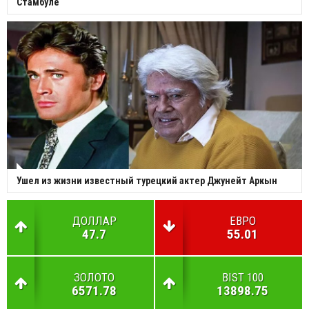
Стамбуле
Ушел из жизни известный турецкий актер Джунейт Аркын
ДОЛЛАР
ЕВРО
47.7
55.01
ЗОЛОТО
BIST 100
6571.78
13898.75