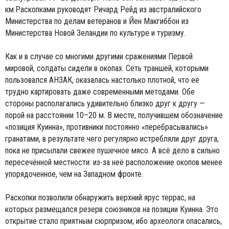
км.Раскопками руководят Ричард Рейд из австралийского
Министерства по делам ветеранов и Йен Макгиббон из
Министерства Новой Зеландии по культуре и туризму.
Как и в случае со многими другими сражениями Первой
мировой, солдаты сидели в окопах. Сеть траншей, которыми
пользовался АНЗАК, оказалась настолько плотной, что её
трудно картировать даже современными методами. Обе
стороны располагались удивительно близко друг к другу —
порой на расстоянии 10–20 м. В месте, получившем обозначение
«позиция Куинна», противники постоянно «перебрасывались»
гранатами, в результате чего регулярно истребляли друг друга,
пока не присылали свежее пушечное мясо. А всё дело в сильно
пересечённой местности: из-за неё расположение окопов менее
упорядоченное, чем на Западном фронте.
Раскопки позволили обнаружить верхний ярус террас, на
которых размещался резерв союзников на позиции Куинна. Это
открытие стало приятным сюрпризом, ибо археологи опасались,