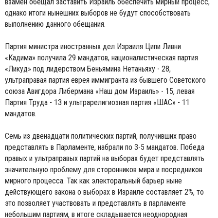
взамен обещал заставить Израиль обеспечить мирный процесс,
однако итоги нынешних выборов не будут способствовать
выполнению данного обещания.
Партия министра иностранных дел Израиля Ципи Ливни
«Кадима» получила 29 мандатов, националистическая партия
«Ликуд» под лидерством Беньямина Нетаньяху - 28,
ультраправая партия еврея иммигранта из бывшего Советского
союза Авигдора Либермана «Наш дом Израиль» - 15, левая
Партия Труда - 13 и ультрарелигиозная партия «ШАС» - 11
мандатов.
Семь из двенадцати политических партий, получивших право
представлять в Парламенте, набрали по 3-5 мандатов. Победа
правых и ультраправых партий на выборах будет представлять
значительную проблему для сторонников мира и посредников
мирного процесса. Так как электоральный барьер ныне
действующего закона о выборах в Израиле составляет 2%, то
это позволяет участвовать и представлять в парламенте
небольшим партиям, в итоге складывается неоднородная