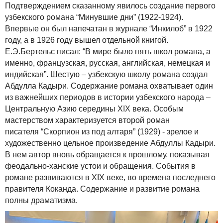
Подтверждением сказанному явилось создание первого
узбекского романа “Минувшие дни” (1922-1924).
Впервые он был напечатан в журнале “Инкилоб” в 1922
году, а в 1926 году вышел отдельной книгой.
Е.Э.Бертельс писал: “В мире было пять школ романа, а
именно, французская, русская, английская, немецкая и
индийская”. Шестую – узбекскую школу романа создал
Абдулла Кадыри. Содержание романа охватывает один
из важнейших периодов в истории узбекского народа –
Центральную Азию середины ХIХ века. Особым
мастерством характеризуется второй роман
писателя “Скорпион из под алтаря” (1929) - зрелое и
художественно цельное произведение Абдуллы Кадыри.
В нем автор вновь обращается к прошлому, показывая
феодально-ханские устои и обращения. События в
романе развиваются в XIX веке, во времена последнего
правителя Коканда. Содержание и развитие романа
полны драматизма.