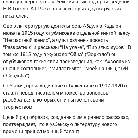
словаря, перевел на узбекский язык ряд произведений
Н.В.Гоголя, А.П.Чехова и некоторых других русских
писателей.
Свою литературную деятельность Абдулла Кадыри
начал в 1915 году, опубликовав отдельной книгой пьесу
“Несчастный жених”, а чуть позднее - повесть
“Развратник” и рассказы “На улаке”, “Пир злых духов”. В
том же 1915 году в журнале “Ойна” (“Зеркало”) он
опубликовал такие свои произведения, как “Ахволимиз”
(“Наше состояние”), “Миллатимга” (“Моей нации”), “Туй”
(“Свадьба”).
События, происходившие в Туркестане в 1917-1920 гг.,
ставят перед писателем множество вопросов,
разобраться в которых он и пытается своим
творчеством.
Целый ряд образов, созданных им в ранних рассказах,
подтверждает, что в узбекскую литературу нового
времени пришел мощный талант.