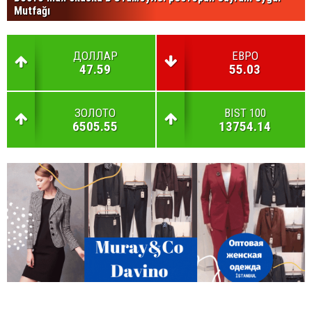
Mutfağı
ДОЛЛАР
ЕВРО
47.59
55.03
ЗОЛОТО
BIST 100
6505.55
13754.14