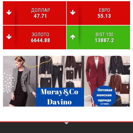
ДОЛЛАР
ЕВРО
47.71
55.13
ЗОЛОТО
BIST 100
6644.88
13887.2