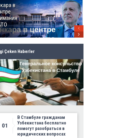
кара в
От Мексики
нтре
до Канады:
имания
ЧМ-2026
АТО
продолжает
своё
грандиозное
шествие
lgi Çeken Haberler
В Стамбуле гражданам
Узбекистана бесплатно
01
помогут разобраться в
юридических вопросах