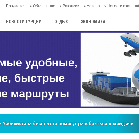
Продаётся
Объявление
Вакансии
Афиша
Новости компани
НОВОСТИ ТУРЦИИ
ОТДЫХ
ЭКОНОМИКА
ТУРЕЦКАЯ КУХНЯ
КУЛЬТУРА
ОБЩЕСТВО
ЦЕНТРАЛЬНАЯ АЗИЯ
МНЕНИE
АНТАЛЬЯ
 Узбекистана бесплатно помогут разобраться в юридическ
бренд, покоривший сердца покупателей Центральной Азии