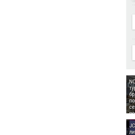
NC
ту
бр
п
се
по
Це
JC
Аз
ли