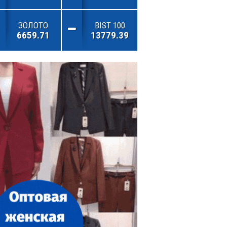
ЗОЛОТО
BIST 100
6659.71
13779.39