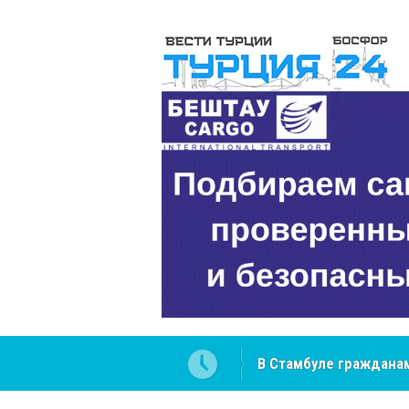
В Стамбуле гражданам
вопросах
NCS Jeans: турецкий 