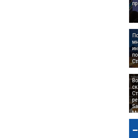
пр
П
мн
ин
п
Ст
Во
ск
Ст
ре
Sa
Mu