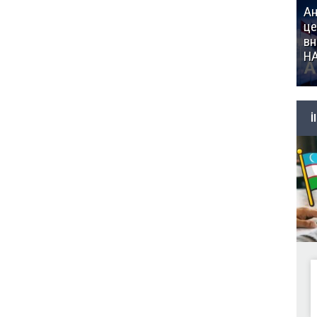
Ан
це
вн
Н
İ