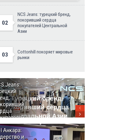
NCS Jeans: турецкий бренд,
покоривший сердца
02
покупателей Центральной
Азии
Cottonhill покоряет мировые
03
рынки
S Jeans:
Великий
рецкий
Шёлковый
енд,
путь
окоривший
объединяет
рдца
таланты в
купателей
Стамбуле
нтральной
I Анкара:
Анкара и
ии
дерство и
Африка: как