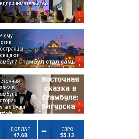
едпринимательство
Турция
выстраивает
экспортный
мост между
континентами
очему
Удивительный
огие
маршрут по
остранцы
Турции
осещают
амбул?
сточная
10 самых
азка в
восхитительных
амбуле:
блюд
сторан
турецкой
yram Uygur
кухни
tfağı
ДОЛЛАР
ЕВРО
47.68
55.13