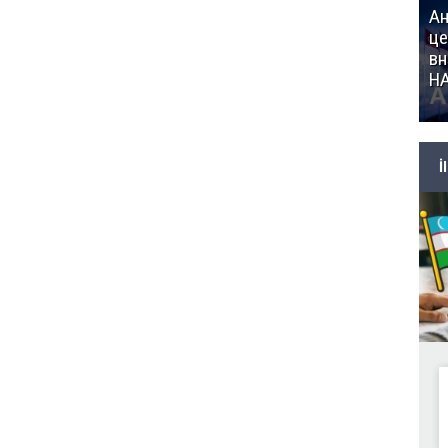
Ан
це
вн
Н
İ