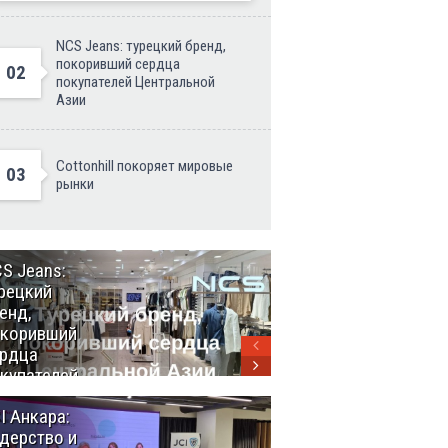
NCS Jeans: турецкий бренд,
покоривший сердца
02
покупателей Центральной
Азии
Cottonhill покоряет мировые
03
рынки
S Jeans:
Великий
рецкий
Шёлковый
енд,
путь
окоривший
объединяет
рдца
таланты в
купателей
Стамбуле
нтральной
I Анкара:
Анкара и
ии
дерство и
Африка: как