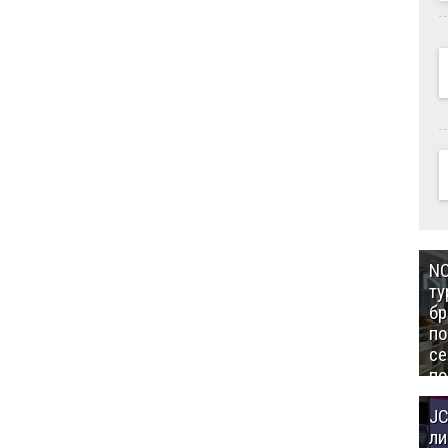
NC
ту
бр
п
се
по
Це
JC
Аз
ли