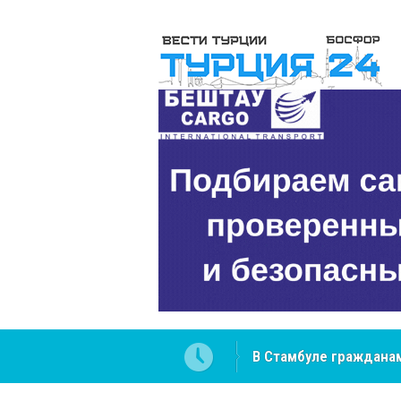
В Стамбуле гражданам
вопросах
NCS Jeans: турецкий 