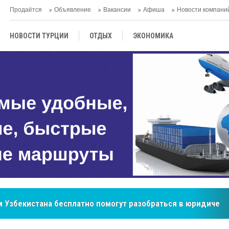
Продаётся
Объявление
Вакансии
Афиша
Новости компани
НОВОСТИ ТУРЦИИ
ОТДЫХ
ЭКОНОМИКА
ТУРЕЦКАЯ КУХНЯ
КУЛЬТУРА
ОБЩЕСТВО
ЦЕНТРАЛЬНАЯ АЗИЯ
МНЕНИE
АНТАЛЬЯ
 Узбекистана бесплатно помогут разобраться в юридическ
бренд, покоривший сердца покупателей Центральной Азии