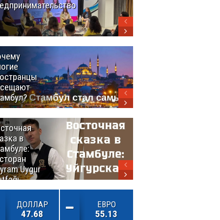
едпринимательство
Турция
выстраивает
экспортный
мост между
континентами
очему
Удивительный
огие
маршрут по
остранцы
Турции
осещают
амбул?
сточная
10 самых
азка в
восхитительных
амбуле:
блюд
сторан
турецкой
yram Uygur
кухни
tfağı
ДОЛЛАР
ЕВРО
47.68
55.13