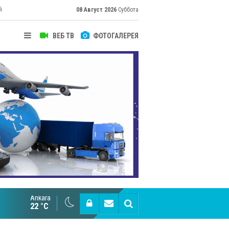
й
08 Август 2026
Суббота
ВЕБ ТВ
ФОТОГАЛЕРЕЯ
их
Ankara
Cottonhill покоряет мировые рынки
22 °C