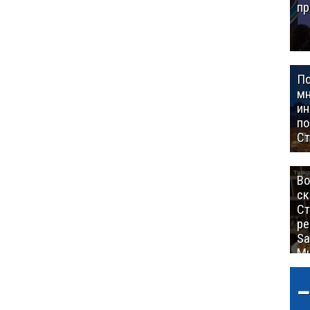
пр
П
мн
ин
п
Ст
Во
ск
Ст
ре
Sa
Mu