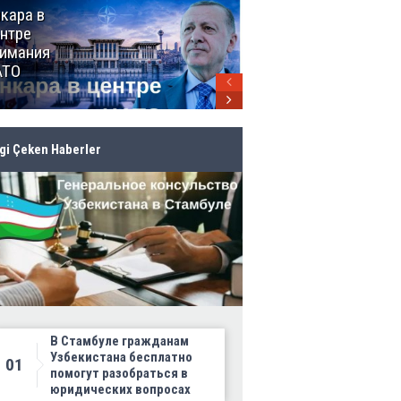
кара в
От Мексики
нтре
до Канады:
имания
ЧМ-2026
АТО
продолжает
своё
грандиозное
шествие
lgi Çeken Haberler
В Стамбуле гражданам
Узбекистана бесплатно
01
помогут разобраться в
юридических вопросах