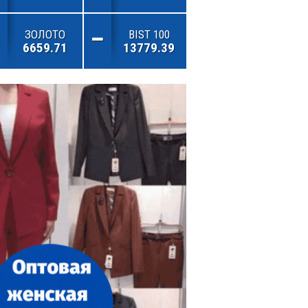
ЗОЛОТО
BIST 100
6659.71
13779.39