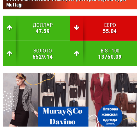
Mutfağı
ДОЛЛАР
ЕВРО
47.59
55.04
ЗОЛОТО
BIST 100
6529.14
13750.09