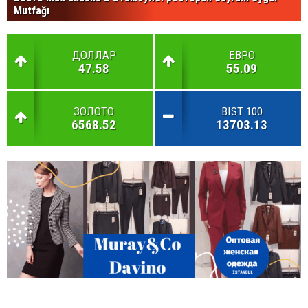
Mutfağı
ДОЛЛАР
ЕВРО
47.58
55.09
ЗОЛОТО
BIST 100
6568.52
13703.13