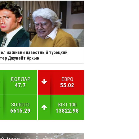
ел из жизни известный турецкий
тер Джунейт Аркын
ДОЛЛАР
ЕВРО
47.7
55.02
ЗОЛОТО
BIST 100
6615.29
13822.98