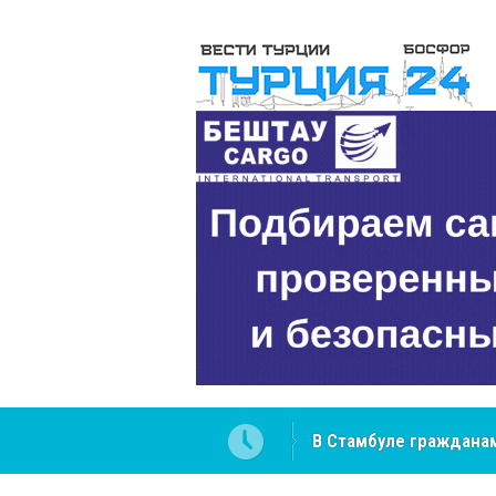
 разобраться в юридических
NCS Jeans: турецкий 