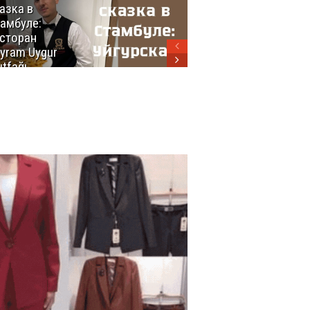
азка в
восхитительных
амбуле:
блюд
сторан
турецкой
yram Uygur
кухни
tfağı