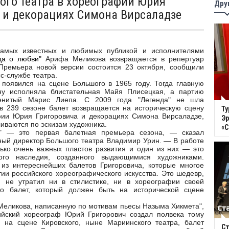
ого театра в хореографии Юрия
Дру
 и декорациях Симона Вирсаладзе
известных и любимых публикой и исполнителями
да о любви"
Арифа Меликова возвращается в репертуар
Премьера новой версии состоится 23 октября, сообщили
с-службе театра.
 появился на сцене Большого в 1965 году. Тогда главную
у исполняла блистательная Майя Плисецкая, а партию
нитый Марис Лиепа. С 2009 года "Легенда" не шла
в 239 сезоне балет возвращается на историческую сцену
Ту
фии Юрия Григоровича и декорациях Симона Вирсаладзе,
Эр
иваются по эскизам художника.
«
" — это первая балетная премьера сезона, — сказал
ный директор Большого театра Владимир Урин. — В работе
лько очень важных пластов развития и один из них — это
ого наследия, созданного выдающимися художниками.
из интереснейших балетов Григоровича, которые многое
ии российского хореографического искусства. Это шедевр,
я не утратил ни в стилистике, ни в хореографии своей
то балет, который должен быть на исторической сцене
 Меликова, написанную по мотивам пьесы Назыма Хикмета",
йский хореограф Юрий Григорович создал полвека тому
 на сцене Кировского, ныне Мариинского театра, балет
Ст