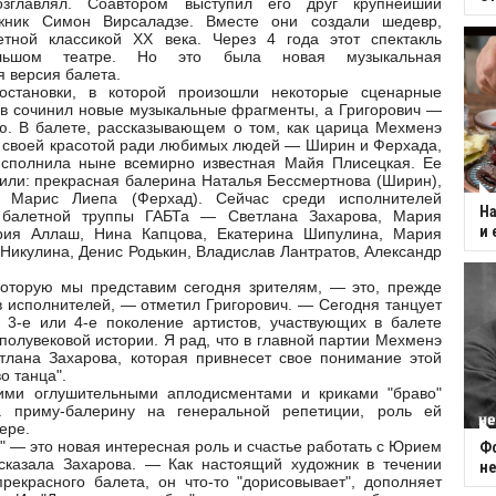
озглавлял. Соавтором выступил его друг крупнейший
жник Симон Вирсаладзе. Вместе они создали шедевр,
етной классикой ХХ века. Через 4 года этот спектакль
льшом театре. Но это была новая музыкальная
 версия балета.
остановки, в которой произошли некоторые сценарные
в сочинил новые музыкальные фрагменты, а Григорович —
. В балете, рассказывающем о том, как царица Мехменэ
 своей красотой ради любимых людей — Ширин и Ферхада,
сполнила ныне всемирно известная Майя Плисецкая. Ее
или: прекрасная балерина Наталья Бессмертнова (Ширин),
 Марис Лиепа (Ферхад). Сейчас среди исполнителей
На
 балетной труппы ГАБТа — Светлана Захарова, Мария
и 
рия Аллаш, Нина Капцова, Екатерина Шипулина, Мария
Никулина, Денис Родькин, Владислав Лантратов, Александр
которую мы представим сегодня зрителям, — это, прежде
в исполнителей, — отметил Григорович. — Сегодня танцует
 3-е или 4-е поколение артистов, участвующих в балете
полувековой истории. Я рад, что в главной партии Мехменэ
тлана Захарова, которая привнесет свое понимание этой
о танца".
кими оглушительными аплодисментами и криками "браво"
а приму-балерину на генеральной репетиции, роль ей
ере.
" — это новая интересная роль и счастье работать с Юрием
Фо
сказала Захарова. — Как настоящий художник в течении
не
прекрасного балета, он что-то "дорисовывает", дополняет