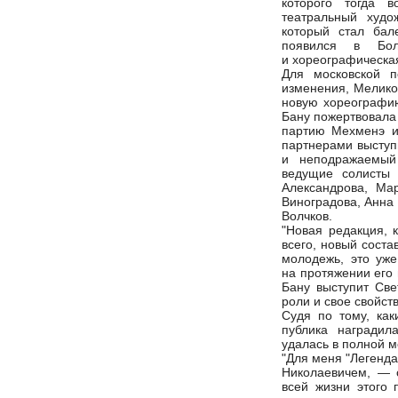
которого тогда в
театральный худо
который стал бал
появился в Бо
и хореографическая
Для московской п
изменения, Мелико
новую хореографию
Бану пожертвовала
партию Мехменэ и
партнерами выступ
и неподражаемый
ведущие солисты
Александрова, Ма
Виноградова, Анна 
Волчков.
"Новая редакция, 
всего, новый соста
молодежь, это уже
на протяжении его 
Бану выступит Све
роли и свое свойств
Судя по тому, ка
публика наградил
удалась в полной м
"Для меня "Легенда
Николаевичем, — 
всей жизни этого 