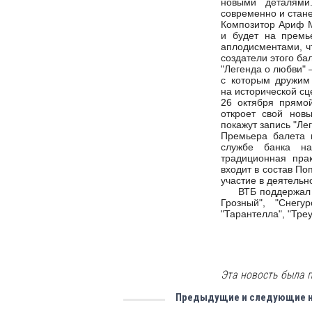
новыми деталями
современно и стан
Композитор Ариф М
и будет на премь
аплодисментами, чт
создатели этого ба
"Легенда о любви" 
с которым дружим 
на исторической сц
26 октября прямо
откроет свой новы
покажут запись "Ле
Премьера балета 
службе банка на
традиционная прак
входит в состав По
участие в деятельн
ВТБ поддержал та
Грозный", "Снегу
"Тарантелла", "Треу
Эта новость была п
Предыдущие и следующие 