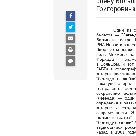
сцену Больш
Григоровича
Один из самых 
балетов —
"Леген
Большого театра. 
РИА Новости в прес
Впервые спектакль
роль Мехменэ Бан
Ферхада — знаме
в Большом. И вот 
ГАБТа в хореогра
которые восстанавл
"Легенда о любви
накануне генераль
театра есть неско
сохранение велик
"Легенда" — один 
определил в развит
который и сегодн
современности. Э
Большого театра".
"Легенду о любви"
выдающийся росси
назад в 1961 году