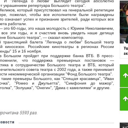
. И "Легенда о любви" выглядит сегодня абсолютно
ет украшением репертуара Большого театра".
еликов, который присутствовал на генеральной репетиции
ере, пожелал, чтобы все исполнители были награждены
о означает успех и признание зрителей, ради которых все
лета работали.
— это 60-годы, это наша молодость с Юрием Николаевичем,
все эти годы, и я счастлив вновь увидеть наше детище
ене Большого театра", — сказал композитор.
й трансляцией балета "Легенда о любви" Большой театр
й киносезон. Российские кинотеатры в регионах России
Уш
генды" 15 и 16 ноября.
ак
в Большом пройдет при поддержке банка ВТБ. В пресс-
помнили, что поддержка премьерных постановок —
тика в сотрудничестве Большого театра и ВТБ, который
печительского совета театра с 2002 года, а также принимает
ости некоммерческой организации "Фонд Большого театра".
кие премьеры Большого, как "Спящая красавица", "Иван
рочка", "Ромео и Джульетта", "Симфония до мажор",
голка", "Золушка", "Онегин", "Дама с камелиями" и другие.
рочитана 5593 раз.
новости