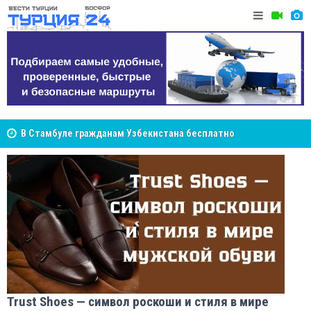
В Стамбуле гражданам Узбекистана бесплатно
помогут разобраться в юридических вопросах
Cottonhil
NCS Jeans: турецкий бренд, покоривший сердца
покупателей Центральной Азии
Trust Shoes — символ роскоши и стиля в мире