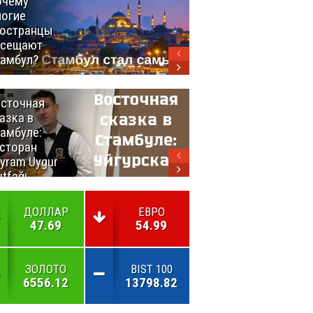
очему
Удивительный
огие
маршрут по
остранцы
Турции
осещают
амбул?
сточная
10 самых
азка в
восхитительных
амбуле:
блюд
сторан
турецкой
yram Uygur
кухни
tfağı
ДОЛЛАР
ЕВРО
47.69
54.99
ЗОЛОТО
BIST 100
6556.12
13798.82