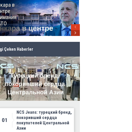
кара в
От Мексики
нтре
до Канады:
имания
ЧМ-2026
АТО
продолжает
своё
грандиозное
шествие
lgi Çeken Haberler
NCS Jeans: турецкий бренд,
покоривший сердца
01
покупателей Центральной
Азии