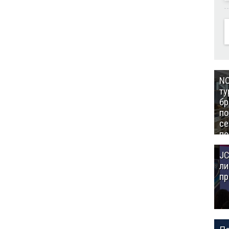
NC
ту
бр
п
се
по
Це
JC
Аз
ли
пр