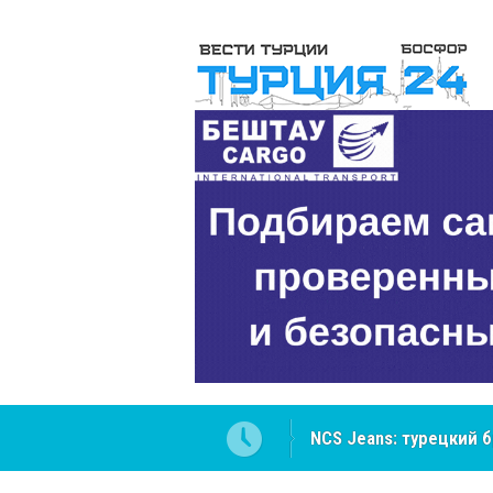
NCS Jeans: турецкий 
Cottonhill покоряет 