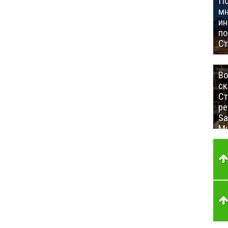
П
мн
ин
п
Ст
Во
ск
Ст
ре
Sa
Mu