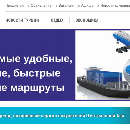
Продаётся
Объявление
Вакансии
Афиша
Новости компани
НОВОСТИ ТУРЦИИ
ОТДЫХ
ЭКОНОМИКА
ТУРЕЦКАЯ КУХНЯ
КУЛЬТУРА
ОБЩЕСТВО
ЦЕНТРАЛЬНАЯ АЗИЯ
МНЕНИE
АНТАЛЬЯ
бренд, покоривший сердца покупателей Центральной Азии
мировые рынки