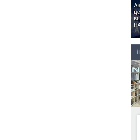
Ан
це
вн
Н
İ