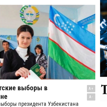
тские выборы в
A+
ане
A-
ыборы президента Узбекистана