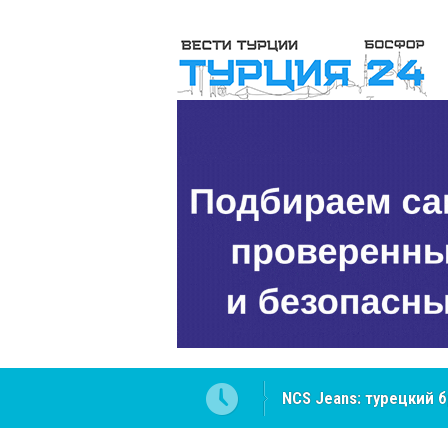
ателей Центральной Азии
Cottonhill покоряет 