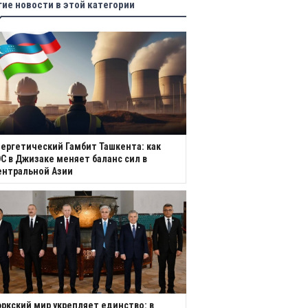
гие новости в этой категории
ергетический Гамбит Ташкента: как
С в Джизаке меняет баланс сил в
ентральной Азии
ркский мир укрепляет единство: в