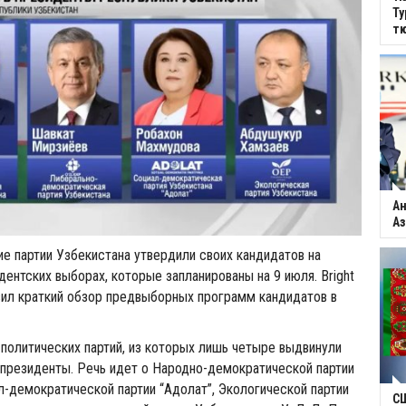
Ту
тю
Ан
Аз
е партии Узбекистана утвердили своих кандидатов на
ентских выборах, которые запланированы на 9 июля. Bright
вил краткий обзор предвыборных программ кандидатов в
 политических партий, из которых лишь четыре выдвинули
 президенты. Речь идет о Народно-демократической партии
л-демократической партии “Адолат”, Экологической партии
С