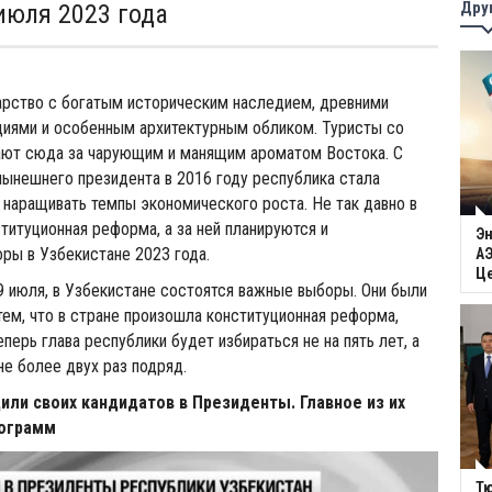
Дру
 июля 2023 года
арство с богатым историческим наследием, древними
циями и особенным архитектурным обликом. Туристы со
ают сюда за чарующим и манящим ароматом Востока. С
нынешнего президента в 2016 году республика стала
 наращивать темпы экономического роста. Не так давно в
титуционная реформа, а за ней планируются и
Эн
ры в Узбекистане 2023 года.
АЭ
Ц
9 июля, в Узбекистане состоятся важные выборы. Они были
 тем, что в стране произошла конституционная реформа,
перь глава республики будет избираться не на пять лет, а
не более двух раз подряд.
или своих кандидатов в Президенты. Главное из их
ограмм
Тю