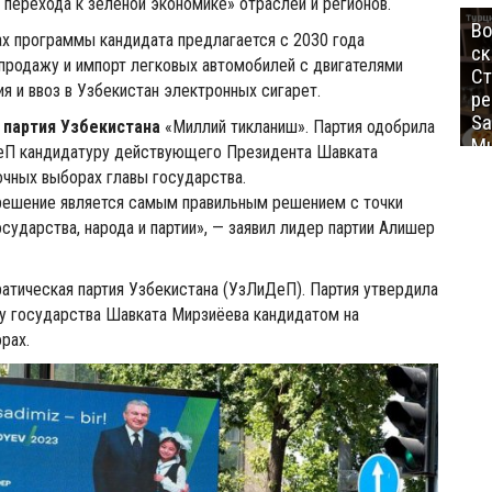
 перехода к зеленой экономике» отраслей и регионов.
Во
ах программы кандидата предлагается с 2030 года
ск
 продажу и импорт легковых автомобилей с двигателями
Ст
ия и ввоз в Узбекистан электронных сигарет.
ре
Sa
партия Узбекистана
«Миллий тикланиш». Партия одобрила
Mu
П кандидатуру действующего Президента Шавката
чных выборах главы государства.
 решение является самым правильным решением с точки
осударства, народа и партии», — заявил лидер партии Алишер
тическая партия Узбекистана (УзЛиДеП). Партия утвердила
у государства Шавката Мирзиёева кандидатом на
рах.