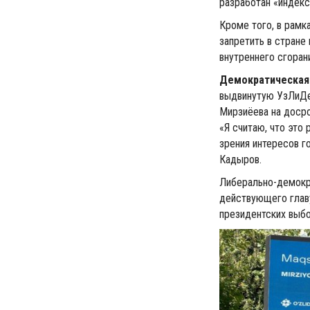
разработан «индекс
Кроме того, в рамк
запретить в стране
внутреннего сгоран
Демократическая 
выдвинутую УзЛиДе
Мирзиёева на досро
«Я считаю, что это
зрения интересов г
Кадыров.
Либерально-демокра
действующего глав
президентских выбо