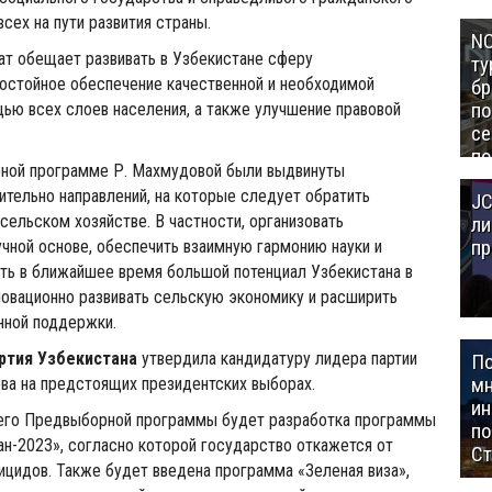
сех на пути развития страны.
NC
ат обещает развивать в Узбекистане сферу
ту
остойное обеспечение качественной и необходимой
бр
п
ью всех слоев населения, а также улучшение правовой
се
по
ной программе Р. Махмудовой были выдвинуты
Це
тельно направлений, на которые следует обратить
JC
Аз
 сельском хозяйстве. В частности, организовать
ли
пр
учной основе, обеспечить взаимную гармонию науки и
ать в ближайшее время большой потенциал Узбекистана в
новационно развивать сельскую экономику и расширить
нной поддержки.
ртия Узбекистана
утвердила кандидатуру лидера партии
П
мн
ва на предстоящих президентских выборах.
ин
его Предвыборной программы будет разработка программы
п
н-2023», согласно которой государство откажется от
Ст
ицидов. Также будет введена программа «Зеленая виза»,