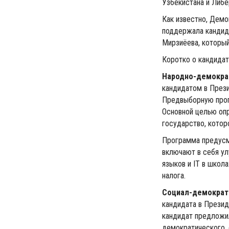
Узбекистана и Либе
Как известно, Демо
поддержала кандид
Мирзиёева, который
Коротко о кандидат
Народно-демократ
кандидатом в Прези
Предвыборную про
Основной целью оп
государство, котор
Программа предусм
включают в себя у
языков и IT в школ
налога.
Социал-демократи
кандидата в Прези
кандидат предложи
демократического, 