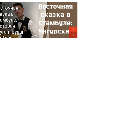
сточная
10 самых
азка в
восхитительных
амбуле:
блюд
сторан
турецкой
yram Uygur
кухни
tfağı