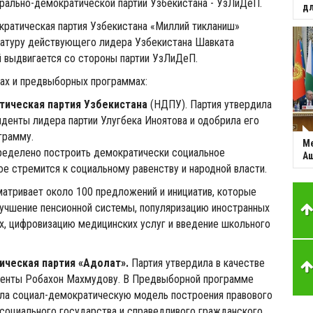
рально-демократической партии Узбекистана - УзЛиДеП.
дл
кратическая партия Узбекистана «Миллий тикланиш»
атуру действующего лидера Узбекистана Шавката
 выдвигается со стороны партии УзЛиДеП.
ах и предвыборных программах:
ическая партия Узбекистана
(НДПУ). Партия утвердила
денты лидера партии Улугбека Иноятова и одобрила его
грамму.
Ме
ределено построить демократически социальное
Аш
ое стремится к социальному равенству и народной власти.
атривает около 100 предложений и инициатив, которые
лучшение пенсионной системы, популяризацию иностранных
ах, цифровизацию медицинских услуг и введение школьного
ческая партия «Адолат».
Партия утвердила в качестве
денты Робахон Махмудову. В Предвыборной программе
ла социал-демократическую модель построения правового
социального государства и справедливого гражданского