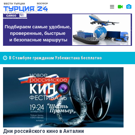
В Стамбуле гражданам Узбекистана бесплатно
Cottonhil
помогут разобраться в юридических вопросах
NCS Jeans: турецкий бренд, покоривший сердца
покупателей Центральной Азии
Дни российского кино в Анталии