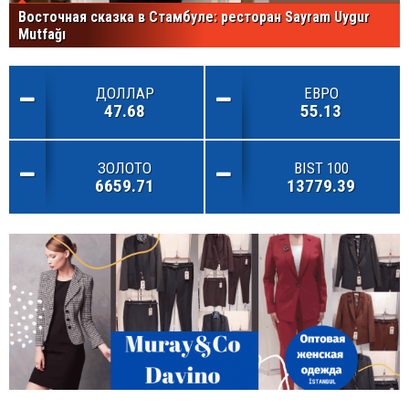
Восточная сказка в Стамбуле: ресторан Sayram Uygur
Mutfağı
ДОЛЛАР
ЕВРО
47.68
55.13
ЗОЛОТО
BIST 100
6659.71
13779.39