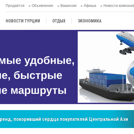
Продаётся
Объявление
Вакансии
Афиша
Новости компани
НОВОСТИ ТУРЦИИ
ОТДЫХ
ЭКОНОМИКА
ТУРЕЦКАЯ КУХНЯ
КУЛЬТУРА
ОБЩЕСТВО
ЦЕНТРАЛЬНАЯ АЗИЯ
МНЕНИE
АНТАЛЬЯ
бренд, покоривший сердца покупателей Центральной Азии
мировые рынки