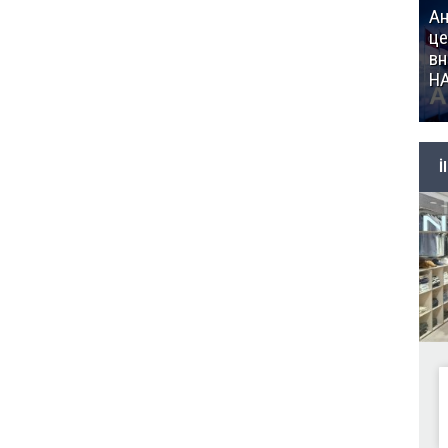
Ан
це
вн
Н
İ