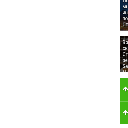
П
мн
ин
п
Ст
Во
ск
Ст
ре
Sa
Mu