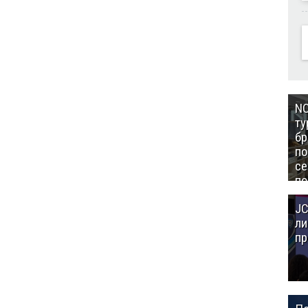
NC
ту
бр
п
се
по
Це
JC
Аз
ли
пр