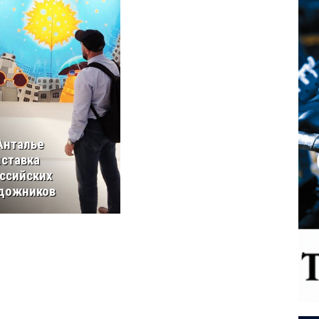
Анталье
ставка
ссийских
дожников