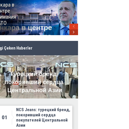
кара в
От Мексики
нтре
до Канады:
имания
ЧМ-2026
АТО
продолжает
своё
грандиозное
шествие
lgi Çeken Haberler
NCS Jeans: турецкий бренд,
покоривший сердца
01
покупателей Центральной
Азии