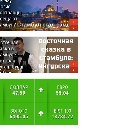
очему
Удивительный
огие
маршрут по
остранцы
Турции
осещают
амбул?
сточная
10 самых
азка в
восхитительных
амбуле:
блюд
сторан
турецкой
yram Uygur
кухни
tfağı
ДОЛЛАР
ЕВРО
47.59
55.04
ЗОЛОТО
BIST 100
6495.05
13734.72