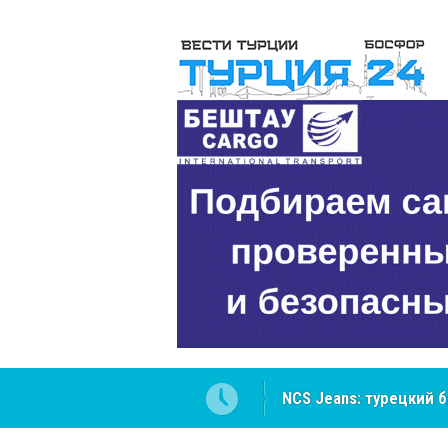
NCS Jeans: турецкий 
Cottonhill покоряет 