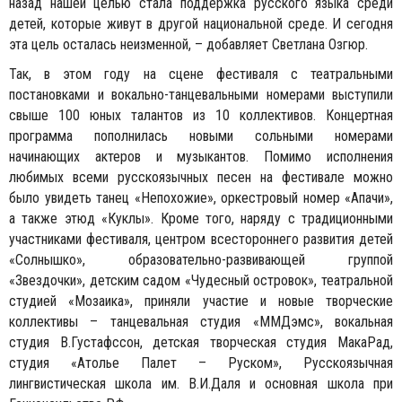
назад нашей целью стала поддержка русского языка среди
детей, которые живут в другой национальной среде. И сегодня
эта цель осталась неизменной, – добавляет Светлана Озгюр.
Так, в этом году на сцене фестиваля с театральными
постановками и вокально-танцевальными номерами выступили
свыше 100 юных талантов из 10 коллективов. Концертная
программа пополнилась новыми сольными номерами
начинающих актеров и музыкантов. Помимо исполнения
любимых всеми русскоязычных песен на фестивале можно
было увидеть танец «Непохожие», оркестровый номер «Апачи»,
а также этюд «Куклы». Кроме того, наряду с традиционными
участниками фестиваля, центром всестороннего развития детей
«Солнышко», образовательно-развивающей группой
«Звездочки», детским садом «Чудесный островок», театральной
студией «Мозаика», приняли участие и новые творческие
коллективы – танцевальная студия «ММДэмс», вокальная
студия В.Густафссон, детская творческая студия МакаРад,
студия «Атолье Палет – Руском», Русскоязычная
лингвистическая школа им. В.И.Даля и основная школа при