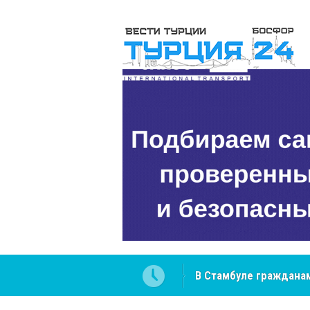
В Стамбуле гражданам
вопросах
NCS Jeans: турецкий 