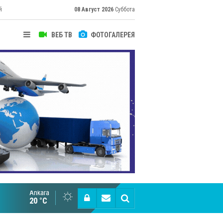
й
08 Август 2026
Суббота
ВЕБ ТВ
ФОТОГАЛЕРЕЯ
их
Ankara
Cottonhill покоряет мировые рынки
20 °C