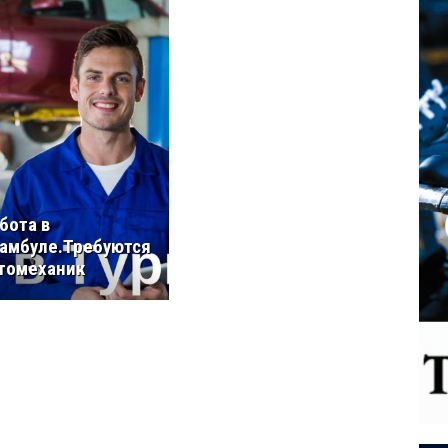
бота в
амбуле.Требуются
томеханик