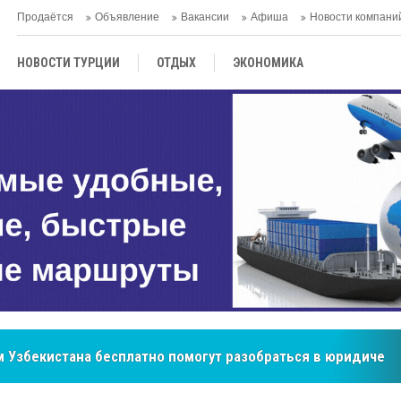
Продаётся
Объявление
Вакансии
Афиша
Новости компани
НОВОСТИ ТУРЦИИ
ОТДЫХ
ЭКОНОМИКА
ТУРЕЦКАЯ КУХНЯ
КУЛЬТУРА
ОБЩЕСТВО
ЦЕНТРАЛЬНАЯ АЗИЯ
МНЕНИE
АНТАЛЬЯ
 Узбекистана бесплатно помогут разобраться в юридическ
бренд, покоривший сердца покупателей Центральной Азии