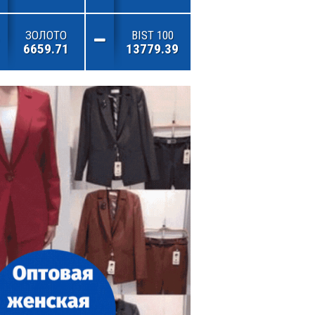
ЗОЛОТО
BIST 100
6659.71
13779.39