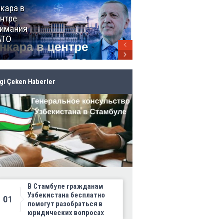
кара в
От Мексики
нтре
до Канады:
имания
ЧМ-2026
АТО
продолжает
своё
грандиозное
шествие
lgi Çeken Haberler
В Стамбуле гражданам
Узбекистана бесплатно
01
помогут разобраться в
юридических вопросах