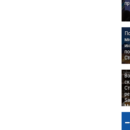
пр
П
мн
ин
п
Ст
Во
ск
Ст
ре
Sa
Mu