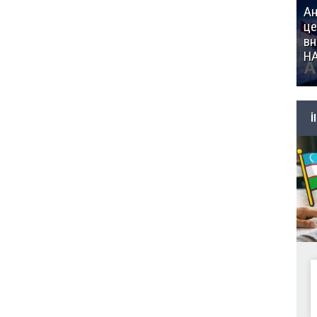
Ан
це
вн
Н
İ