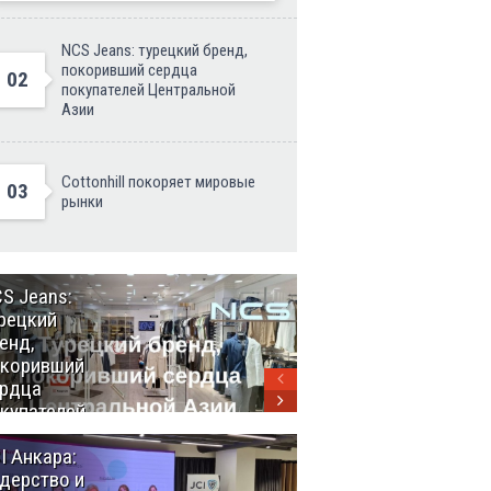
NCS Jeans: турецкий бренд,
покоривший сердца
02
покупателей Центральной
Азии
Cottonhill покоряет мировые
03
рынки
S Jeans:
Великий
рецкий
Шёлковый
енд,
путь
окоривший
объединяет
рдца
таланты в
купателей
Стамбуле
нтральной
I Анкара:
Анкара и
ии
дерство и
Африка: как