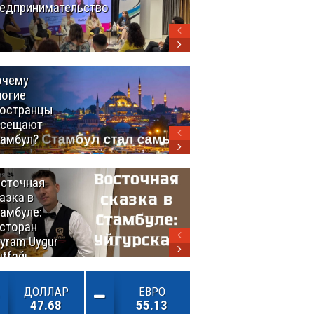
едпринимательство
Турция
выстраивает
экспортный
мост между
континентами
очему
Удивительный
огие
маршрут по
остранцы
Турции
осещают
амбул?
сточная
10 самых
азка в
восхитительных
амбуле:
блюд
сторан
турецкой
yram Uygur
кухни
tfağı
ДОЛЛАР
ЕВРО
47.68
55.13