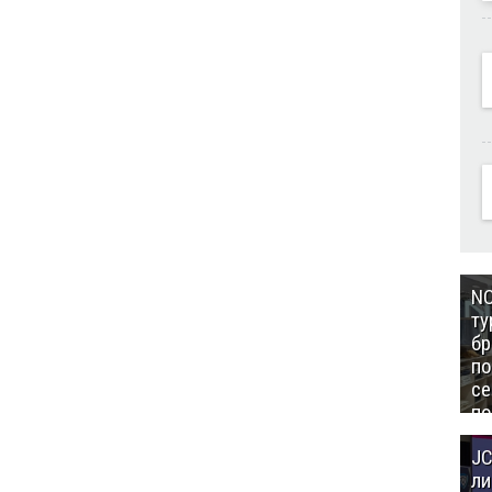
NC
ту
бр
п
се
по
Це
JC
Аз
ли