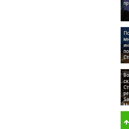
пр
П
мн
ин
п
Ст
Во
ск
Ст
ре
Sa
Mu