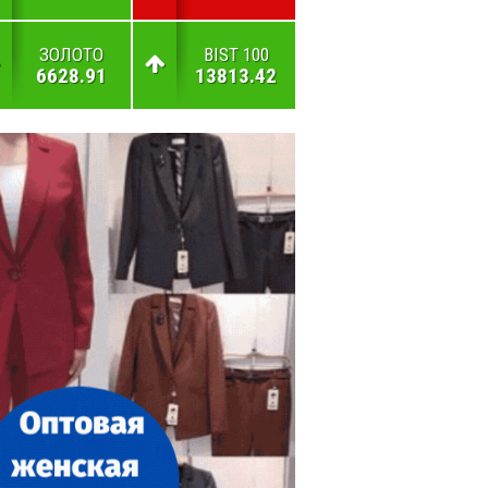
ЗОЛОТО
BIST 100
6628.91
13813.42