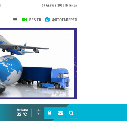
й
07 Август 2026
Пятница
ВЕБ ТВ
ФОТОГАЛЕРЕЯ
их
Ankara
Cottonhill покоряет мировые рынки
32 °C