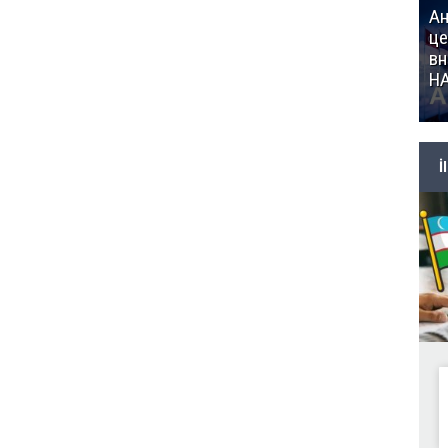
Ан
це
вн
Н
İ