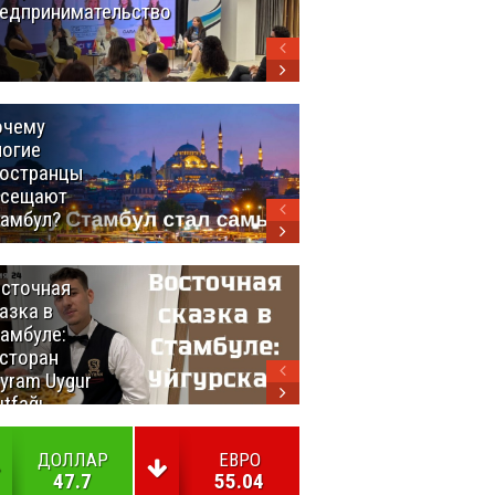
едпринимательство
Турция
выстраивает
экспортный
мост между
континентами
очему
Удивительный
огие
маршрут по
остранцы
Турции
осещают
амбул?
сточная
10 самых
азка в
восхитительных
амбуле:
блюд
сторан
турецкой
yram Uygur
кухни
tfağı
ДОЛЛАР
ЕВРО
47.7
55.04