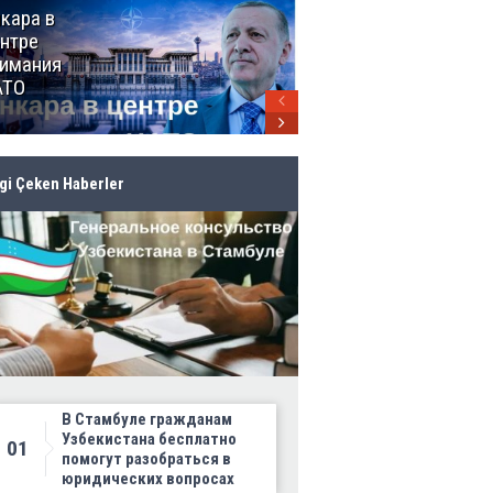
кара в
От Мексики
нтре
до Канады:
имания
ЧМ-2026
АТО
продолжает
своё
грандиозное
шествие
lgi Çeken Haberler
В Стамбуле гражданам
Узбекистана бесплатно
01
помогут разобраться в
юридических вопросах