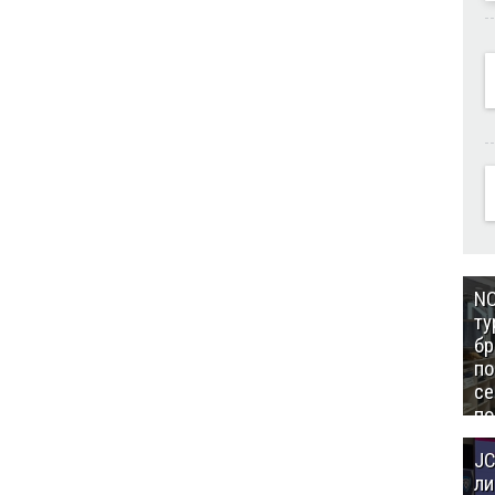
NC
ту
бр
п
се
по
Це
JC
Аз
ли