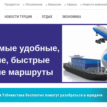
Продаётся
Объявление
Вакансии
Афиша
Новости компани
НОВОСТИ ТУРЦИИ
ОТДЫХ
ЭКОНОМИКА
ТУРЕЦКАЯ КУХНЯ
КУЛЬТУРА
ОБЩЕСТВО
ЦЕНТРАЛЬНАЯ АЗИЯ
МНЕНИE
АНТАЛЬЯ
 Узбекистана бесплатно помогут разобраться в юридическ
бренд, покоривший сердца покупателей Центральной Азии