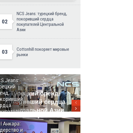
NCS Jeans: турецкий бренд,
покоривший сердца
02
покупателей Центральной
Азии
Cottonhill покоряет мировые
03
рынки
S Jeans:
Великий
рецкий
Шёлковый
енд,
путь
окоривший
объединяет
рдца
таланты в
купателей
Стамбуле
нтральной
I Анкара:
Анкара и
ии
дерство и
Африка: как