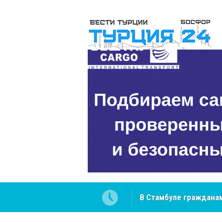
В Стамбуле гражданам
вопросах
NCS Jeans: турецкий 