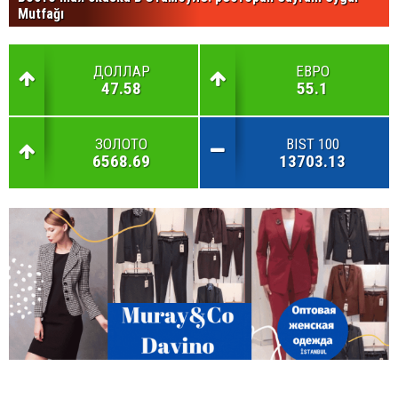
Mutfağı
ДОЛЛАР
ЕВРО
47.58
55.1
ЗОЛОТО
BIST 100
6568.69
13703.13