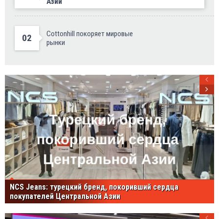
Азии
Cottonhill покоряет мировые
02
рынки
NCS Jeans: турецкий бренд, покоривший сердца
покупателей Центральной Азии