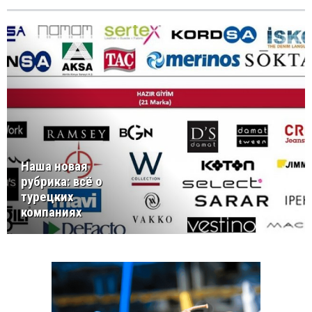
Наша новая
рубрика: всё о
турецких
компаниях