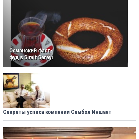
Османский фаст-
фуд в Simit Sarayı
Секреты успеха компании Сембол Иншаат