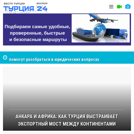
NCS Jeans: турецкий бренд, покоривший сердца
Cottonhil
покупателей Центральной Азии
АНКАРА И АФРИКА: КАК ТУРЦИЯ ВЫСТРАИВАЕТ
ЭКСПОРТНЫЙ МОСТ МЕЖДУ КОНТИНЕНТАМИ