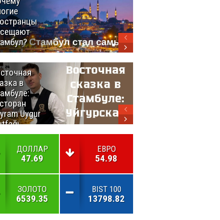
очему
Удивительный
огие
маршрут по
остранцы
Турции
осещают
амбул?
сточная
10 самых
азка в
восхитительных
амбуле:
блюд
сторан
турецкой
yram Uygur
кухни
tfağı
ДОЛЛАР
ЕВРО
47.69
54.98
ЗОЛОТО
BIST 100
6539.35
13798.82