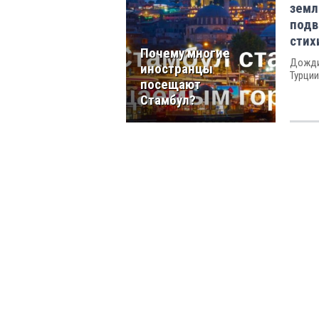
земл
подв
стих
Почему многие
Дожди
иностранцы
Турции
посещают
Стамбул?