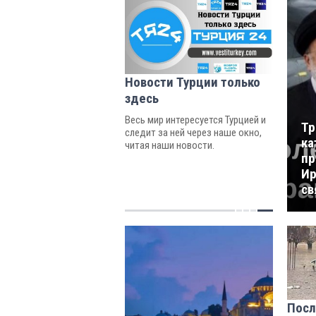
Новости Турции только
здесь
Весь мир интересуется Турцией и
Тр
следит за ней через наше окно,
ка
читая наши новости.
пр
Ир
св
Пос