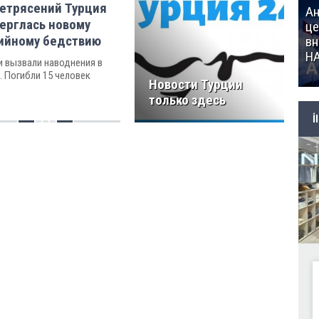
етрясений Турция
Ан
ерглась новому
це
ийному бедствию
вн
Н
 вызвали наводнения в
. Погибли 15 человек
Новости Турции
только здесь
İ