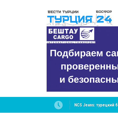
NCS Jeans: турецкий 
Cottonhill покоряет 