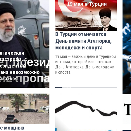
В Турции отмечается
День памяти Ататюрка,
молодежи и спорта
агическая
19 мая — важный день в турецкой
тастрофа. с
истории, который известен как
езидентом
День Ататюрка, День молодёжи
ана невозможно
и спорта
язаться
ле мощных