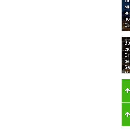
П
мн
ин
п
Ст
Во
ск
Ст
ре
Sa
Mu