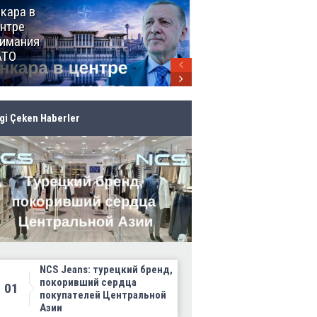
кара в
От Мексики
нтре
до Канады:
имания
ЧМ-2026
АТО
продолжает
своё
грандиозное
шествие
lgi Çeken Haberler
NCS Jeans: турецкий бренд,
покоривший сердца
01
покупателей Центральной
Азии