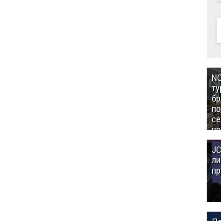
NC
ту
бр
п
се
по
Це
JC
Аз
ли
пр