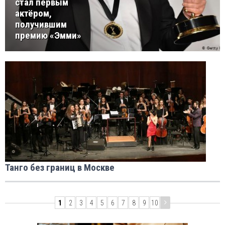
стал первым
актёром,
получившим
премию «Эмми»
Танго без границ в Москве
1
2
3
4
5
6
7
8
9
10