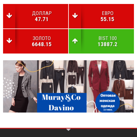
ДОЛЛАР
ЕВРО
47.71
55.15
ЗОЛОТО
BIST 100
6648.15
13887.2