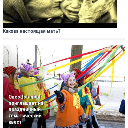
Какова настоящая мать?
Questİstanbul
приглашает на
праздничный
тематический
квест