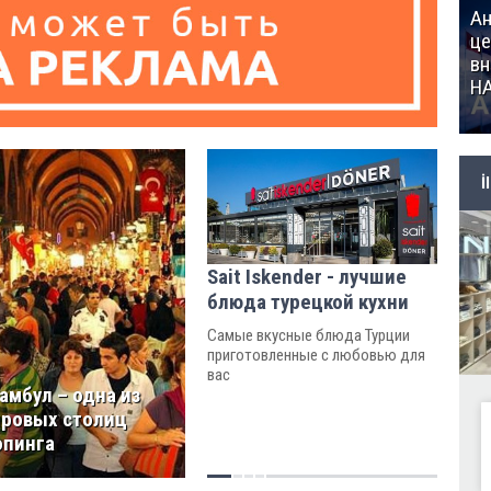
Ан
це
вн
Н
İ
Sait Iskender - лучшие
блюда турецкой кухни
Самые вкусные блюда Турции
приготовленные с любовью для
вас
амбул – одна из
ровых столиц
пинга