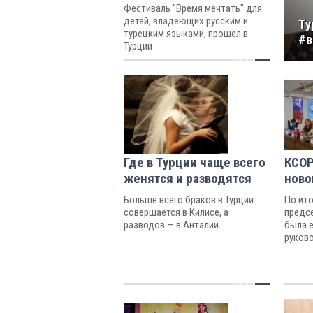
Фестиваль "Время мечтать" для
детей, владеющих русским и
Ту
турецким языками, прошел в
#в
Турции
Где в Турции чаще всего
КСОР
женятся и разводятся
ново
Больше всего браков в Турции
По ит
совершается в Килисе, а
предс
разводов — в Анталии.
была 
руков
Антал
этого
обяза
Коорд