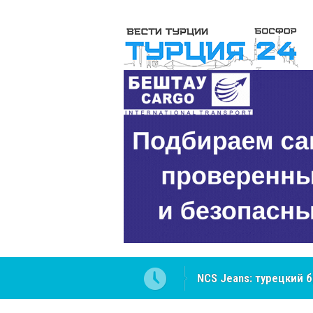
NCS Jeans: турецкий 
Cottonhill покоряет 