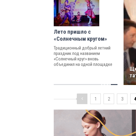
Лето пришло с
«Солнечным кругом»
Традиционный добрый летний
праздник под названием
«Солнечный круг» вновь
объединил на одной площадке
Ще
детей-билингвов из стамбульских
та
образовательных центров с
обучением на русском языке
1
2
3