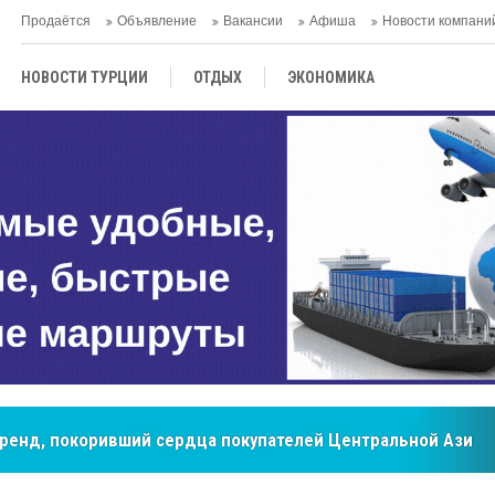
Продаётся
Объявление
Вакансии
Афиша
Новости компани
НОВОСТИ ТУРЦИИ
ОТДЫХ
ЭКОНОМИКА
ТУРЕЦКАЯ КУХНЯ
КУЛЬТУРА
ОБЩЕСТВО
ЦЕНТРАЛЬНАЯ АЗИЯ
МНЕНИE
АНТАЛЬЯ
бренд, покоривший сердца покупателей Центральной Азии
мировые рынки