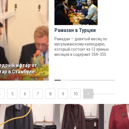
Рамазан в Турции
Рамадан — девятый месяц по
мусульманскому календарю,
который состоит из 12 лунных
месяцев и содержит 354–355
дней.
дрый ифтар от
тар в Стамбуле
4
5
6
7
8
9
10