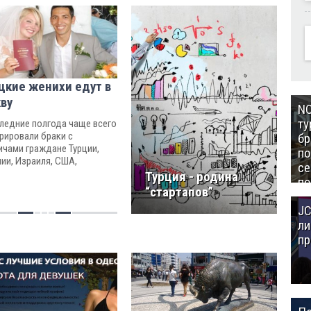
цкие женихи едут в
ву
NC
ту
ледние полгода чаще всего
рировали браки с
бр
чами граждане Турции,
п
ии, Израиля, США,
се
британии, Афганистана,
Турция - родина
по
ма, Сирии, Египта и Сербии.
“стартапов”
Це
JC
Аз
ли
пр