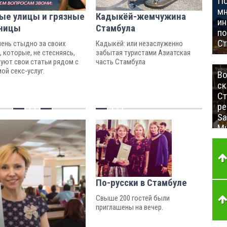
П
мн
ые улицы и грязные
Кадыкёй-жемчужина
ин
ницы
Стамбула
п
Ст
чень стыдно за своих
Кадыкёй: или незаслуженно
, которые, не стесняясь,
забытая туристами Азиатская
уют свои статьи рядом с
часть Стамбула
ой секс-услуг.
Во
ск
Ст
ре
Sa
Mu
По-русски в Стамбуле
Свыше 200 гостей были
приглашены на вечер.