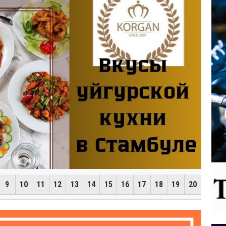
ИЛ КУРБАН-БАЙРАМ
9
10
11
12
13
14
15
16
17
18
19
20