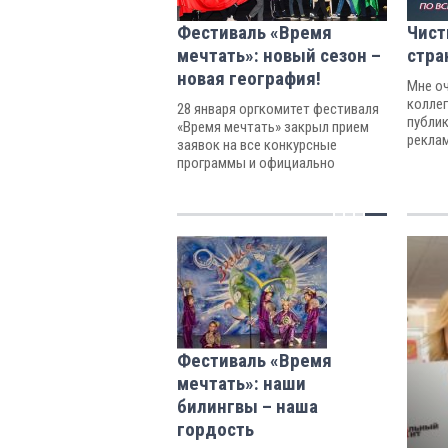
Фестиваль «Время
Чист
мечтать»: новый сезон –
стра
новая география!
Мне о
коллег
28 января оргкомитет фестиваля
публик
«Время мечтать» закрыл прием
реклам
заявок на все конкурсные
программы и официально
объявилновый сезон открытым!
Фестиваль «Время
мечтать»: наши
билингвы – наша
гордость