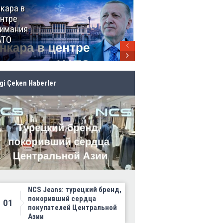
кара в
От Мексики
нтре
до Канады:
имания
ЧМ-2026
АТО
продолжает
своё
грандиозное
шествие
lgi Çeken Haberler
NCS Jeans: турецкий бренд,
покоривший сердца
01
покупателей Центральной
Азии