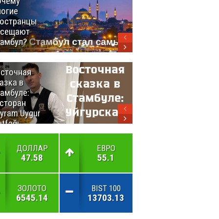
очему
Удивительный
огие
маршрут по
остранцы
Турции
осещают
амбул?
сточная
10 самых
азка в
восхитительных
амбуле:
блюд
сторан
турецкой
yram Uygur
кухни
tfağı
ДОЛЛАР
ЕВРО
47.58
55.1
ЗОЛОТО
BIST 100
6545.14
13703.13