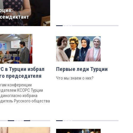
рция:
семдиктант
С в Турции избрал
Первые леди Турции
го председателя
Что мы знаем о них?
огам конференции
едателем КСОРС Турции
единогласно избрана
одитель Русского общества
ьи Марина Сорокина, до
 временно исполнявшая
нности председателя
инационного совета.