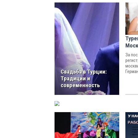
Туре
Моск
За пос
регист
москви
Свадьба в Турции:
Герман
Велико
Традиции и
Вьетна
современность