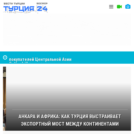
Cottonhill покоряет мировые рынки
Великий Ш
Стамбуле
АНКАРА И АФРИКА: КАК ТУРЦИЯ ВЫСТРАИВАЕТ
ЭКСПОРТНЫЙ МОСТ МЕЖДУ КОНТИНЕНТАМИ