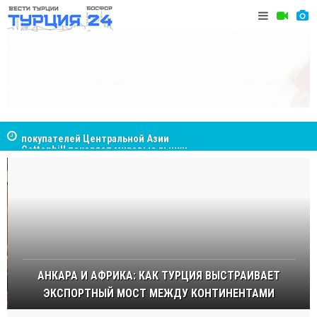
Cottonhill покоряет мировые рынки
Великий Ш
Стамбуле
АНКАРА И АФРИКА: КАК ТУРЦИЯ ВЫСТРАИВАЕТ
ЭКСПОРТНЫЙ МОСТ МЕЖДУ КОНТИНЕНТАМИ