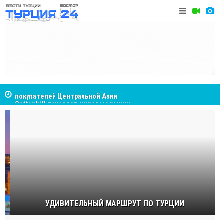
Cottonhill покоряет мировые рынки
Великий Ш
Стамбуле
УДИВИТЕЛЬНЫЙ МАРШРУТ ПО ТУРЦИИ