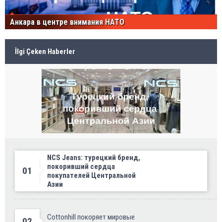
Анкара в центре внимания НАТО
İlgi Çeken Haberler
NCS Jeans: турецкий бренд,
покоривший сердца
01
покупателей Центральной
Азии
Cottonhill покоряет мировые
02