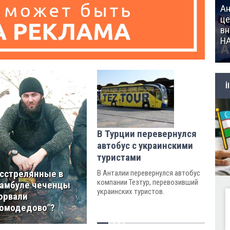
Ан
це
вн
Н
İ
В Турции перевернулся
автобус с украинскими
туристами
сстрелянные в
В Анталии перевернулся автобус
компании Тезтур, перевозивший
амбуле чеченцы
украинских туристов.
орвали
омодедово"?