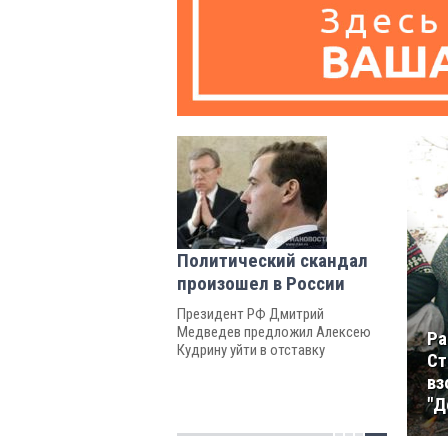
Политический скандал
произошел в России
Президент РФ Дмитрий
Медведев предложил Алексею
Ра
Кудрину уйти в отставку
Ст
вз
"Д