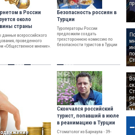
пр
рнетом в России
Безопасность россиян в
зуется около
Турции
вины страны
Туроператоры России
П
предложили создать
ы данные всероссийского
трехстороннюю комиссию по
мн
дования, проведенного
безопасности туристов в Турции
м «Общественное мнение».
ин
п
Ст
Во
ск
Ст
ре
Sa
Скончался российский
Mu
турист, попавший в июле
в реанимацию в Турции
родвижение
Стоматолог из Барнаула - 39-