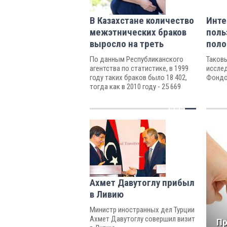
В Казахстане количество
Инте
межэтнических браков
поль
выросло на треть
поло
По данным Республиканского
Таков
агентства по статистике, в 1999
иссле
году таких браков было 18 402,
Фондо
тогда как в 2010 году - 25 669
браков.
Ахмет Давутоглу прибыл
в Ливию
Министр иностранных дел Турции
Ахмет Давутоглу совершил визит
П