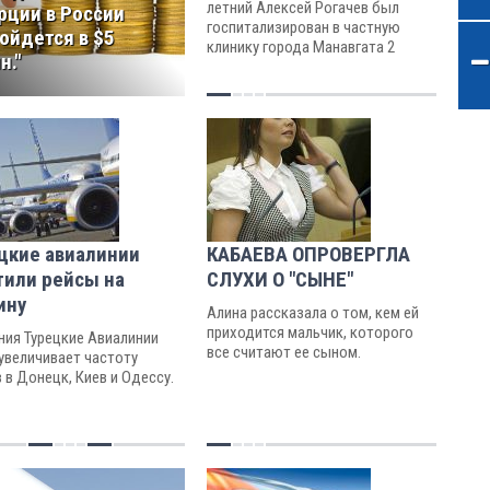
летний Алексей Рогачев был
рции в России
госпитализирован в частную
ойдется в $5
клинику города Манавгата 2
н."
июля...
цкие авиалинии
КАБАЕВА ОПРОВЕРГЛА
тили рейсы на
СЛУХИ О "СЫНЕ"
ину
Алина рассказала о том, кем ей
приходится мальчик, которого
ния Турецкие Авиалинии
все считают ее сыном.
 увеличивает частоту
 в Донецк, Киев и Одессу.