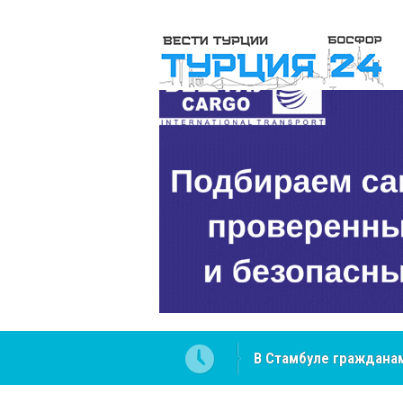
 разобраться в юридических
NCS Jeans: турецкий 