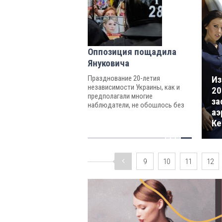
Оппозиция пощадила
Януковича
Празднование 20-летия
Из
независимости Украины, как и
20
предполагали многие
за
наблюдатели, не обошлось без
аэ
беспорядков в Киеве
Ке
9
10
11
12