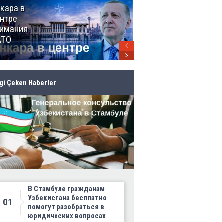
кара в
От Мексики
нтре
до Канады:
имания
ЧМ-2026
АТО
продолжает
своё
грандиозное
шествие
lgi Çeken Haberler
В Стамбуле гражданам
Узбекистана бесплатно
01
помогут разобраться в
юридических вопросах