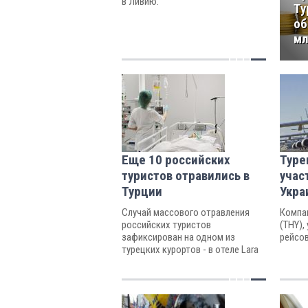
в Ливию.
Ту
об
мл
Еще 10 российских
Туре
туристов отравились в
учас
Турции
Укра
Случай массового отравления
Компа
российских туристов
(THY),
зафиксирован на одном из
рейсов
турецких курортов - в отеле Lara
Park, расположенном в Аланьи.