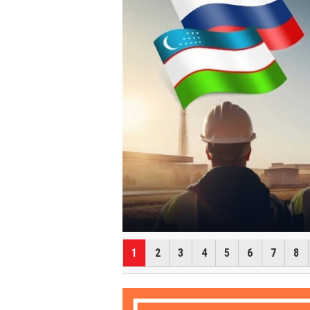
ТЮРКСКИЙ МИР
ТУРКЕСТАНЕ ПРО
ТЮРКС
1
2
3
4
5
6
7
8