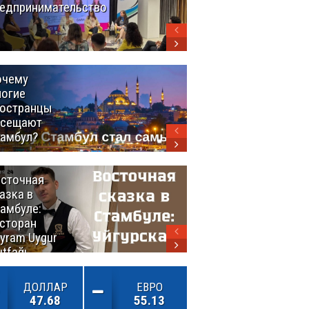
едпринимательство
Турция
выстраивает
экспортный
мост между
континентами
очему
Удивительный
огие
маршрут по
остранцы
Турции
осещают
амбул?
сточная
10 самых
азка в
восхитительных
амбуле:
блюд
сторан
турецкой
yram Uygur
кухни
tfağı
ДОЛЛАР
ЕВРО
47.68
55.13