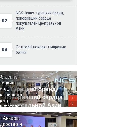
NCS Jeans: турецкий бренд,
покоривший сердца
02
покупателей Центральной
Азии
Cottonhill покоряет мировые
03
рынки
S Jeans:
Великий
рецкий
Шёлковый
енд,
путь
окоривший
объединяет
рдца
таланты в
купателей
Стамбуле
нтральной
I Анкара:
Анкара и
ии
дерство и
Африка: как