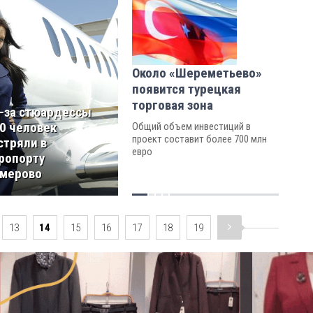
Около «Шереметьево»
появится турецкая
торговая зона
-за стюардессы
0 человек
Общий объем инвестиций в
проект составит более 700 млн
стряли в
евро
ропорту
мерово
13
14
15
16
17
18
19