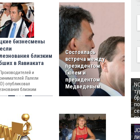
цкие бизнесмены
если
Состоялась
лезнования близким
встреча между
бших в Яавиаката
президентом
Гюлем и
Производителей и
ринимателей Лалели
президентом
NC
AD) опубликовал
Медведевым
езнования близким
ту
ших в авиакатастрофе.
бр
п
се
по
Це
JC
Аз
ли