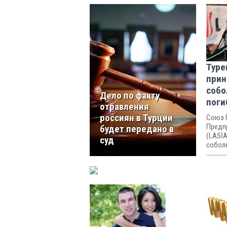
Туре
прин
собо
Дело по факту
поги
отравления
россиян в Турции
Союз 
Предп
будет передано в
(LASİ
суд
собол
погиб