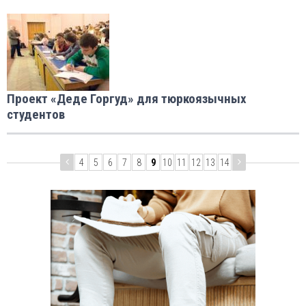
Проект «Деде Горгуд» для тюркоязычных
студентов
4
5
6
7
8
9
10
11
12
13
14