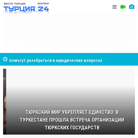
NCS Jeans: турецкий бренд, покоривший сердца
Cottonhil
покупателей Центральной Азии
ТЮРКСКИЙ МИР УКРЕПЛЯЕТ ЕДИНСТВО: В
ТУРКЕСТАНЕ ПРОШЛА ВСТРЕЧА ОРГАНИЗАЦИИ
ТЮРКСКИХ ГОСУДАРСТВ