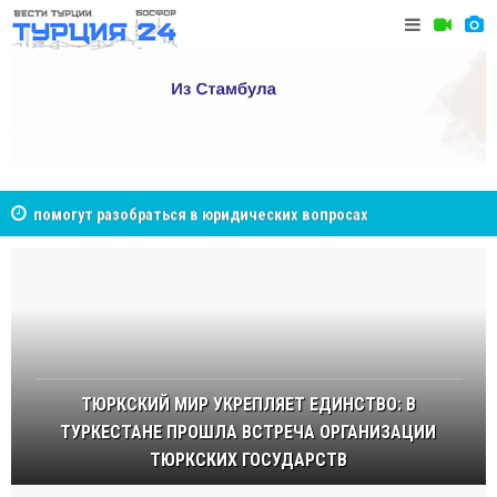
NCS Jeans: турецкий бренд, покоривший сердца
Cottonhil
покупателей Центральной Азии
ТЮРКСКИЙ МИР УКРЕПЛЯЕТ ЕДИНСТВО: В
ТУРКЕСТАНЕ ПРОШЛА ВСТРЕЧА ОРГАНИЗАЦИИ
ТЮРКСКИХ ГОСУДАРСТВ