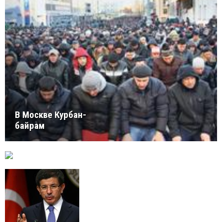
B Москвe Курбан-
байрам