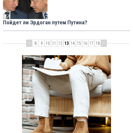
Пойдет ли Эрдоган путем Путина?
8
9
10
11
12
13
14
15
16
17
18