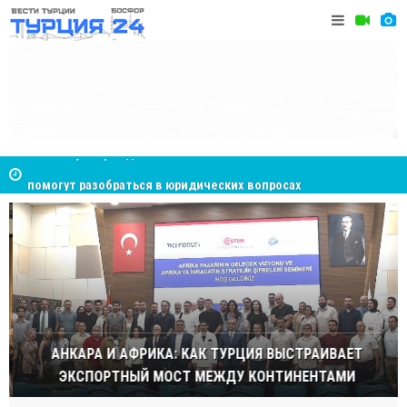
NCS Jeans: турецкий бренд, покоривший сердца
Cottonhil
покупателей Центральной Азии
АНКАРА И АФРИКА: КАК ТУРЦИЯ ВЫСТРАИВАЕТ
ЭКСПОРТНЫЙ МОСТ МЕЖДУ КОНТИНЕНТАМИ