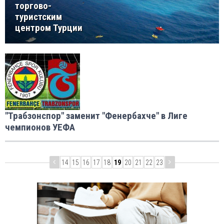
торгово-
туристским
центром Турции
"Трабзонспор" заменит "Фенербахче" в Лиге
чемпионов УЕФА
14
15
16
17
18
19
20
21
22
23