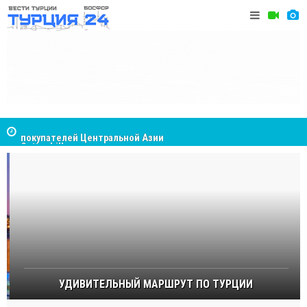
Cottonhill покоряет мировые рынки
Великий Ш
Стамбуле
УДИВИТЕЛЬНЫЙ МАРШРУТ ПО ТУРЦИИ